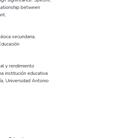
h significance. Specific
lationship between
nt.
ásica secundaria
,
Educación
nal y rendimiento
a institución educativa
ía, Universidad Antonio