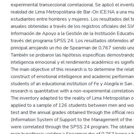
experimental transeccional correlacional. Se aplicó el invent
realidad de Lima Metropolitana de Bar-On ICE:NA a una m
estudiantes entre hombres y mujeres. Los resultados del tes
anuales obtenidas a través de los registros oficiales del S
Información de Apoyo a la Gestión de la Institución Educativ
través del programa SPSS 24. Los resultados obtenidos afi
principal arrojando un rho de Spearman de 0,767 siendo una s
También se probaron las hipótesis específicas demostrando 
inteligencia emocional y el rendimiento académico es signific
The main objective of this research is to determine the rel
construct of emotional intelligence and academic performance
students of an educational institution of Fe y Alegría in San
research is quantitative with a non-experimental correlation
The inventory adapted to the reality of Lima Metropolitan
applied to a sample of 126 students between men and wom
test and the annual grades obtained through the official re
(Information System of Support to the Management of the Ed
were correlated through the SPSS 24 program. The obtaine