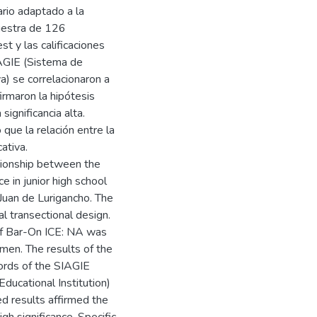
ario adaptado a la
uestra de 126
t y las calificaciones
IAGIE (Sistema de
a) se correlacionaron a
rmaron la hipótesis
ignificancia alta.
que la relación entre la
ativa.
ationship between the
 in junior high school
 Juan de Lurigancho. The
al transectional design.
 of Bar-On ICE: NA was
en. The results of the
cords of the SIAGIE
ucational Institution)
d results affirmed the