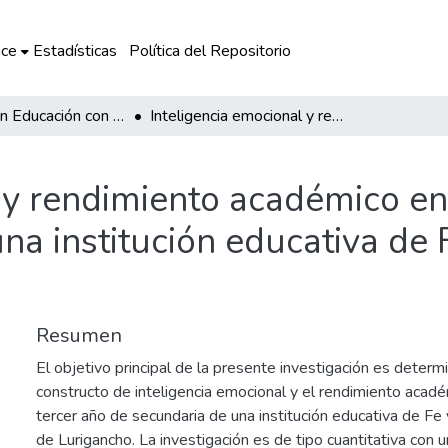
ce
Estadísticas
Política del Repositorio
Maestría en Educación con mención en Gestión de Instituciones Educativas
Inteligencia emocional y rendimiento académico en estudiantes de tercer año de secundaria en una institución educativa de Fe y Alegría en San Juan de Lurigancho
 y rendimiento académico en
na institución educativa de 
Resumen
El objetivo principal de la presente investigación es determin
constructo de inteligencia emocional y el rendimiento acad
tercer año de secundaria de una institución educativa de Fe 
de Lurigancho. La investigación es de tipo cuantitativa con 