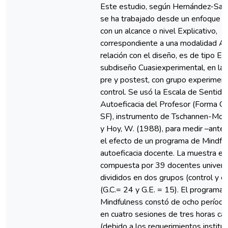
Este estudio, según Hernández-Sam
se ha trabajado desde un enfoque C
con un alcance o nivel Explicativo,
correspondiente a una modalidad Ap
relación con el diseño, es de tipo E
subdiseño Cuasiexperimental, en la
pre y postest, con grupo experiment
control. Se usó la Escala de Sentido
Autoeficacia del Profesor (Forma C
SF), instrumento de Tschannen-Moran
y Hoy, W. (1988), para medir –ante
el efecto de un programa de Mindful
autoeficacia docente. La muestra e
compuesta por 39 docentes universi
divididos en dos grupos (control y e
(G.C.= 24 y G.E. = 15). El programa 
Mindfulness constó de ocho períodos
en cuatro sesiones de tres horas ca
(debido a los requerimientos instituc