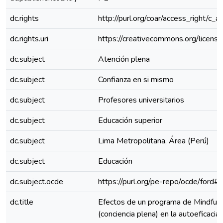
dc.rights
http://purl.org/coar/access_right/c_a
dc.rights.uri
https://creativecommons.org/license
dc.subject
Atención plena
dc.subject
Confianza en si mismo
dc.subject
Profesores universitarios
dc.subject
Educación superior
dc.subject
Lima Metropolitana, Área (Perú)
dc.subject
Educación
dc.subject.ocde
https://purl.org/pe-repo/ocde/ford#
dc.title
Efectos de un programa de Mindful
(conciencia plena) en la autoeficaci