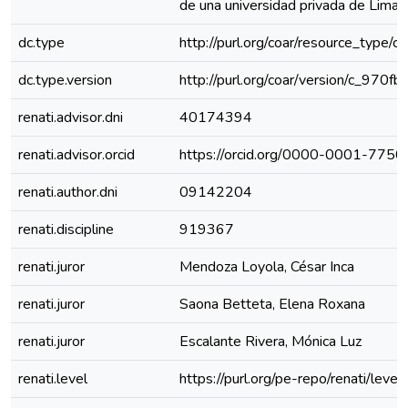
de una universidad privada de Lima 
dc.type
http://purl.org/coar/resource_type/c
dc.type.version
http://purl.org/coar/version/c_970
renati.advisor.dni
40174394
renati.advisor.orcid
https://orcid.org/0000-0001-775
renati.author.dni
09142204
renati.discipline
919367
renati.juror
Mendoza Loyola, César Inca
renati.juror
Saona Betteta, Elena Roxana
renati.juror
Escalante Rivera, Mónica Luz
renati.level
https://purl.org/pe-repo/renati/leve