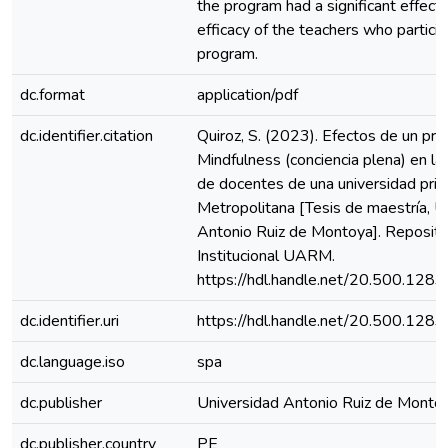
the program had a significant effect 
efficacy of the teachers who particip
program.
dc.format
application/pdf
dc.identifier.citation
Quiroz, S. (2023). Efectos de un pr
Mindfulness (conciencia plena) en la 
de docentes de una universidad pri
Metropolitana [Tesis de maestría, U
Antonio Ruiz de Montoya]. Reposito
Institucional UARM.
https://hdl.handle.net/20.500.128
dc.identifier.uri
https://hdl.handle.net/20.500.128
dc.language.iso
spa
dc.publisher
Universidad Antonio Ruiz de Monto
dc.publisher.country
PE