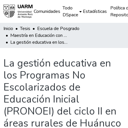
Todo
Política 
Comunidades
Estadísticas
DSpace
Reposito
Inicio
Tesis
Escuela de Posgrado
Maestría en Educación con mención en Gestión de Instituciones Educativas
La gestión educativa en los Programas No Escolarizados de Educación Inicial (PRONOEI) del ciclo II en áreas rurales de Huánuco desde las valoraciones de los gestores involucrados
La gestión educativa en
los Programas No
Escolarizados de
Educación Inicial
(PRONOEI) del ciclo II en
áreas rurales de Huánuco