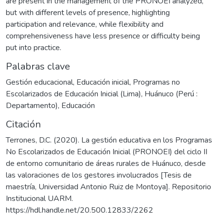
are present in the management of the PRONOEI analyzed,
but with different levels of presence, highlighting
participation and relevance, while flexibility and
comprehensiveness have less presence or difficulty being
put into practice.
Palabras clave
Gestión educacional
,
Educación inicial
,
Programas no
Escolarizados de Educación Inicial (Lima)
,
Huánuco (Perú :
Departamento)
,
Educación
Citación
Terrones, D.C. (2020). La gestión educativa en los Programas
No Escolarizados de Educación Inicial (PRONOEI) del ciclo II
de entorno comunitario de áreas rurales de Huánuco, desde
las valoraciones de los gestores involucrados [Tesis de
maestría, Universidad Antonio Ruiz de Montoya]. Repositorio
Institucional UARM.
https://hdl.handle.net/20.500.12833/2262