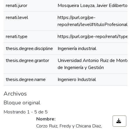
renati.juror
Mosqueira Loayza, Javier Edilberto
renati.level
https://purl.org/pe-
repo/renati/level#tituloProfesional
renati.type
https://purl.org/pe-repo/renati/type
thesis.degree.discipline
Ingeniería industrial
thesis.degree.grantor
Universidad Antonio Ruiz de Montoy
de Ingeniería y Gestión
thesis.degree.name
Ingeniero Industrial
Archivos
Bloque original
Mostrando
1 - 5 de 5
Nombre:
Corzo Ruiz, Fredy y Chicana Diaz,