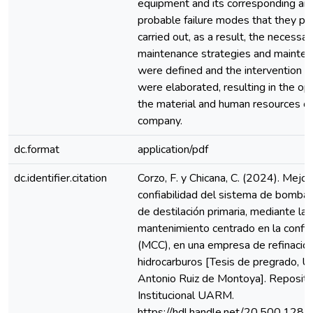
equipment and its corresponding ana
probable failure modes that they p
carried out, as a result, the necessar
maintenance strategies and mainten
were defined and the intervention 
were elaborated, resulting in the opt
the material and human resources of
company.
dc.format
application/pdf
dc.identifier.citation
Corzo, F. y Chicana, C. (2024). Mejor
confiabilidad del sistema de bombas
de destilación primaria, mediante la 
mantenimiento centrado en la confia
(MCC), en una empresa de refinació
hidrocarburos [Tesis de pregrado, U
Antonio Ruiz de Montoya]. Reposito
Institucional UARM.
https://hdl.handle.net/20.500.128