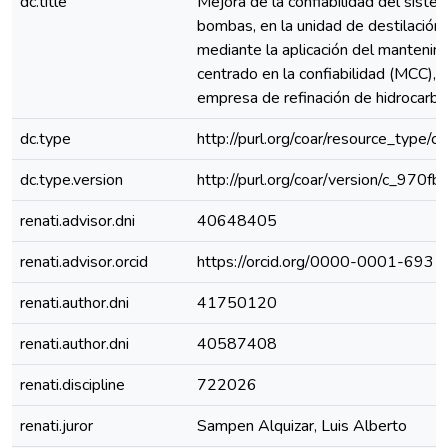
dc.title
Mejora de la confiabilidad del siste
bombas, en la unidad de destilación 
mediante la aplicación del mantenim
centrado en la confiabilidad (MCC), 
empresa de refinación de hidrocarbu
dc.type
http://purl.org/coar/resource_type/c
dc.type.version
http://purl.org/coar/version/c_970
renati.advisor.dni
40648405
renati.advisor.orcid
https://orcid.org/0000-0001-693
renati.author.dni
41750120
renati.author.dni
40587408
renati.discipline
722026
renati.juror
Sampen Alquizar, Luis Alberto