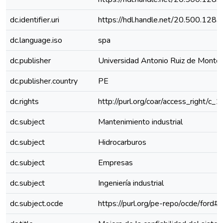
dc.identifier.uri
https://hdl.handle.net/20.500.128
dc.language.iso
spa
dc.publisher
Universidad Antonio Ruiz de Monto
dc.publisher.country
PE
dc.rights
http://purl.org/coar/access_right/c_
dc.subject
Mantenimiento industrial
dc.subject
Hidrocarburos
dc.subject
Empresas
dc.subject
Ingeniería industrial
dc.subject.ocde
https://purl.org/pe-repo/ocde/ford#