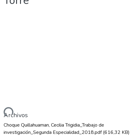
Torre
gando...
Archivos
Choque Quillahuaman, Cecilia Trigidia_Trabajo de
investigación_Segunda Especialidad_2018.pdf
(616,32 KB)