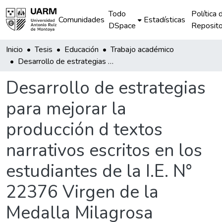
Todo
Política 
Comunidades
Estadísticas
DSpace
Reposito
Inicio
Tesis
Educación
Trabajo académico
Desarrollo de estrategias para mejorar la producción d textos narrativos escritos en los estudiantes de la I.E. N° 22376 Virgen de la Medalla Milagrosa
Desarrollo de estrategias
para mejorar la
producción d textos
narrativos escritos en los
estudiantes de la I.E. N°
22376 Virgen de la
Medalla Milagrosa