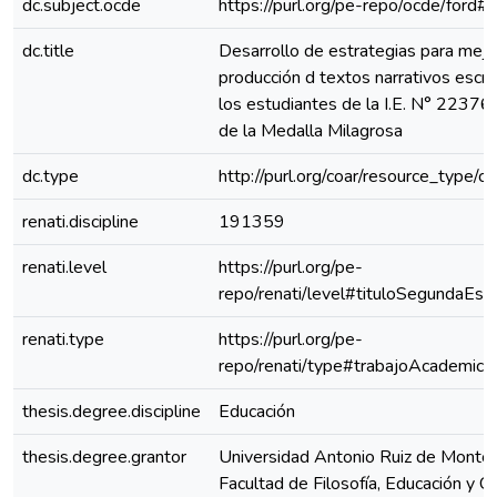
dc.subject.ocde
https://purl.org/pe-repo/ocde/ford#
dc.title
Desarrollo de estrategias para mejor
producción d textos narrativos escri
los estudiantes de la I.E. N° 22376
de la Medalla Milagrosa
dc.type
http://purl.org/coar/resource_type/c
renati.discipline
191359
renati.level
https://purl.org/pe-
repo/renati/level#tituloSegundaEspe
renati.type
https://purl.org/pe-
repo/renati/type#trabajoAcademico
thesis.degree.discipline
Educación
thesis.degree.grantor
Universidad Antonio Ruiz de Montoy
Facultad de Filosofía, Educación y Ci