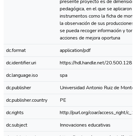
presente proyecto es de dimensión
pedagógica, en el que se aplicaron
instrumentos como la ficha de monit
la observación de sus producciones 
se pueda recoger información y tom
acciones de mejora oportuna
dc.format
application/pdf
dc.identifier.uri
https://hdl.handle.net/20.500.128
dc.language.iso
spa
dc.publisher
Universidad Antonio Ruiz de Monto
dc.publisher.country
PE
dc.rights
http://purl.org/coar/access_right/c_
dc.subject
Innovaciones educativas