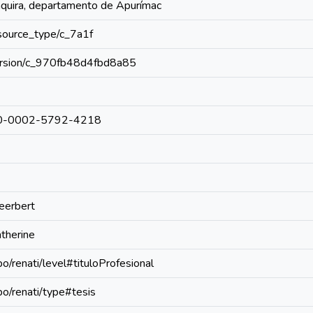
Haquira, departamento de Apurímac
resource_type/c_7a1f
/version/c_970fb48d4fbd8a85
0000-0002-5792-4218
Heerbert
atherine
po/renati/level#tituloProfesional
epo/renati/type#tesis