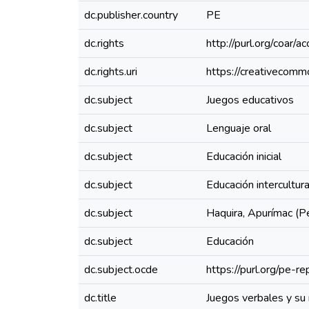
dc.publisher.country
PE
dc.rights
http://purl.org/coar/a
dc.rights.uri
https://creativecomm
dc.subject
Juegos educativos
dc.subject
Lenguaje oral
dc.subject
Educación inicial
dc.subject
Educación intercultura
dc.subject
Haquira, Apurímac (Per
dc.subject
Educación
dc.subject.ocde
https://purl.org/pe-
dc.title
Juegos verbales y su r