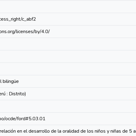
ccess_right/c_abf2
ons.org/licenses/by/4.0/
l bilingüe
ú : Distrito)
repo/ocde/ford#5.03.01
elación en el desarrollo de la oralidad de los niños y niñas de 5 añ