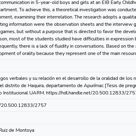
ommunication in 5-year-old boys and girls at an EIB Early Childho
partment. To achieve this, a theoretical investigation was conduc
ent, examining their interrelation. The research adopts a qualita
cting information were the observation sheets and the interview gu
 games, but without a purpose that is directed to favor the devel
ason, most of the students studied have difficulties in expressi
quently, there is a lack of fluidity in conversations. Based on th
opment of orality because they represent one of the main resourc
gos verbales y su relación en el desarrollo de la oralidad de los n
 del distrito de Haquira, departamento de Apurímac [Tesis de pre
o Institucional UARM. https://hdl.handle.net/20.500.12833/275
net/20.500.12833/2757
 Ruiz de Montoya