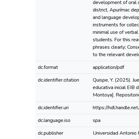
development of oral c
district, Apurímac de
and language developm
instruments for colle
minimal use of verbal
students. For this re
phrases clearly; Conse
to the relevant devel
dc.format
application/pdf
dc.identifier.citation
Quispe, Y. (2025). Jue
educativa inicial EIB
Montoya]. Repositori
dc.identifier.uri
https://hdl.handle.
dc.language.iso
spa
dc.publisher
Universidad Antonio