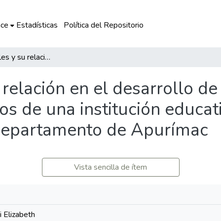
ce
Estadísticas
Política del Repositorio
Juegos verbales y su relación en el desarrollo de la oralidad de los niños y niñas de 5 años de una institución educativa inicial EIB del distrito de Haquira, departamento de Apurímac
relación en el desarrollo de 
os de una institución educati
, departamento de Apurímac
Vista sencilla de ítem
i Elizabeth