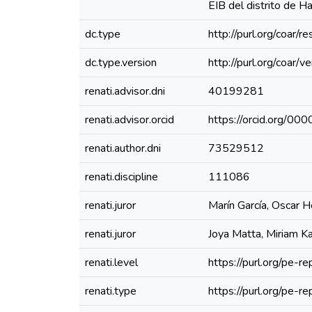
EIB del distrito de 
dc.type
http://purl.org/coar/
dc.type.version
http://purl.org/coar
renati.advisor.dni
40199281
renati.advisor.orcid
https://orcid.org/
renati.author.dni
73529512
renati.discipline
111086
renati.juror
Marín García, Oscar 
renati.juror
Joya Matta, Miriam K
renati.level
https://purl.org/pe-re
renati.type
https://purl.org/pe-r