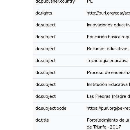
dc.publisher.country
PE
dc.rights
http://purl.org/coar/
dc.subject
Innovaciones educati
dc.subject
Educación básica regu
dc.subject
Recursos educativos
dc.subject
Tecnología educativa
dc.subject
Proceso de enseñanz
dc.subject
Institución Educativa
dc.subject
Las Piedras (Madre de
dc.subject.ocde
https://purl.org/pe-
dc.title
Fortalecimiento de la
de Triunfo -2017