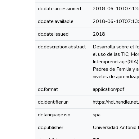
dc.date.accessioned
2018-06-10T07:13
dc.date.available
2018-06-10T07:13
dc.date.issued
2018
dc.description.abstract
Desarrolla sobre el f
el uso de las TIC; M
Interaprendizaje(GIA)
Padres de Familia y a
niveles de aprendizaj
dc.format
application/pdf
dc.identifier.uri
https://hdl.handle.
dc.language.iso
spa
dc.publisher
Universidad Antonio