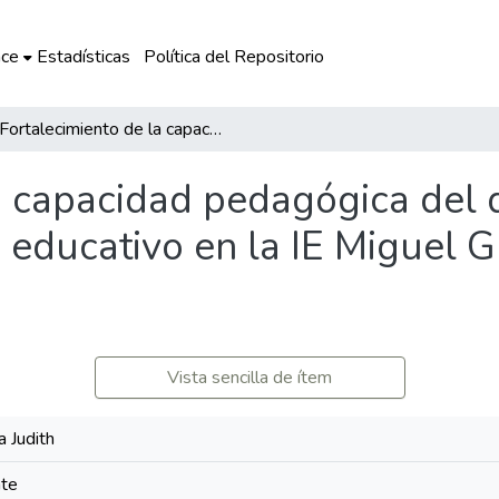
ce
Estadísticas
Política del Repositorio
Fortalecimiento de la capacidad pedagógica del docente en uso de las TIC como recurso educativo en la IE Miguel Grau Seminario de Triunfo -2017
a capacidad pedagógica del 
 educativo en la IE Miguel 
Vista sencilla de ítem
a Judith
nte