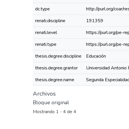
dc.type
http://purl.org/coar/
renati.discipline
191359
renati.level
https://purl.org/pe-r
renati.type
https://purl.org/pe-
thesis.degree.discipline
Educación
thesis.degree.grantor
Universidad Antonio 
thesis.degree.name
Segunda Especialidad
Archivos
Bloque original
Mostrando
1 - 4 de 4