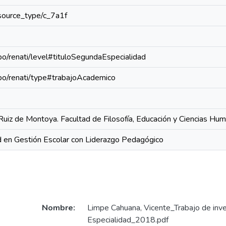
resource_type/c_7a1f
epo/renati/level#tituloSegundaEspecialidad
repo/renati/type#trabajoAcademico
Ruiz de Montoya. Facultad de Filosofía, Educación y Ciencias Hu
 en Gestión Escolar con Liderazgo Pedagógico
Nombre:
Limpe Cahuana, Vicente_Trabajo de inv
Especialidad_2018.pdf