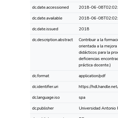
dc.date.accessioned
2018-06-08T02:02
dc.date.available
2018-06-08T02:02
dc.date.issued
2018
dc.description.abstract
Contribuir a la forma
orientada a la mejora
didácticos para la pr
deficiencias encontra
práctica docente.)
dc.format
application/pdf
dc.identifier.uri
https://hdl.handle.
dc.language.iso
spa
dc.publisher
Universidad Antonio