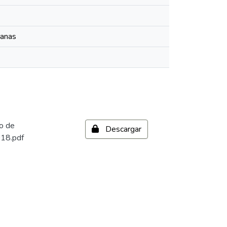
manas
o de
Descargar
018.pdf