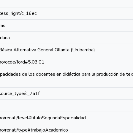
access_right/c_16ec
vas
daria
Básica Alternativa General Ollanta (Urubamba)
repo/ocde/ford#5.03.01
pacidades de los docentes en didáctica para la producción de te
resource_type/c_7a1f
epo/renati/level#tituloSegundaEspecialidad
repo/renati/type#trabajoAcademico