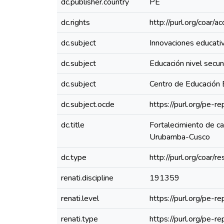
dc.publisher.country
PE
dc.rights
http://purl.org/coar/
dc.subject
Innovaciones educati
dc.subject
Educación nivel secun
dc.subject
Centro de Educación 
dc.subject.ocde
https://purl.org/pe-
dc.title
Fortalecimiento de ca
Urubamba-Cusco
dc.type
http://purl.org/coar/
renati.discipline
191359
renati.level
https://purl.org/pe-r
renati.type
https://purl.org/pe-