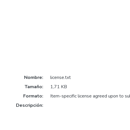
Nombre:
license.txt
Tamaño:
1,71 KB
Formato:
Item-specific license agreed upon to s
Descripción: