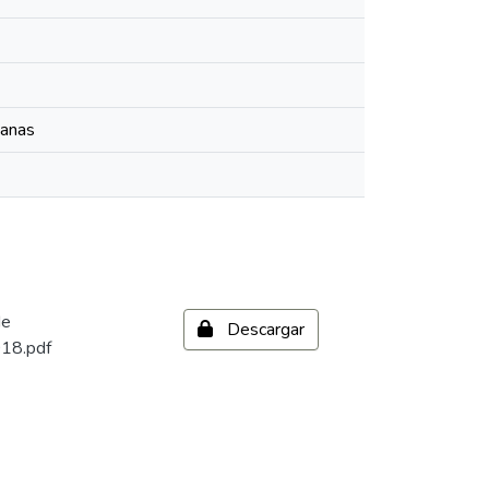
manas
de
Descargar
018.pdf