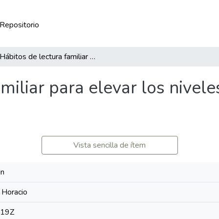
 Repositorio
Hábitos de lectura familiar para elevar los niveles de comprensión lectora
amiliar para elevar los nive
Vista sencilla de ítem
in
 Horacio
:19Z