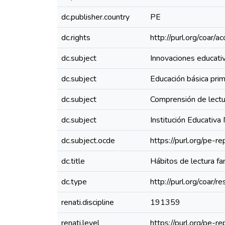
dc.publisher.country
PE
dc.rights
http://purl.org/coar/
dc.subject
Innovaciones educati
dc.subject
Educación básica prim
dc.subject
Comprensión de lectu
dc.subject
Institución Educativ
dc.subject.ocde
https://purl.org/pe-
dc.title
Hábitos de lectura fa
dc.type
http://purl.org/coar/
renati.discipline
191359
renati.level
https://purl.org/pe-r