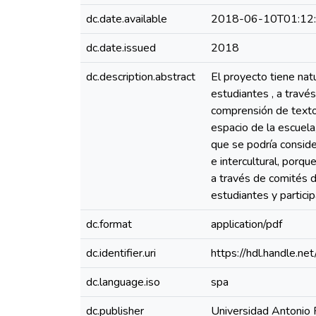
dc.date.available
2018-06-10T01:12
dc.date.issued
2018
dc.description.abstract
El proyecto tiene nat
estudiantes , a través
comprensión de textos
espacio de la escuela,
que se podría conside
e intercultural, porq
a través de comités de
estudiantes y particip
dc.format
application/pdf
dc.identifier.uri
https://hdl.handle.
dc.language.iso
spa
dc.publisher
Universidad Antonio