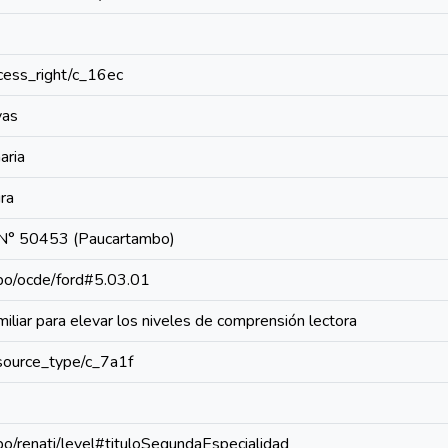
access_right/c_16ec
vas
aria
ra
a N° 50453 (Paucartambo)
repo/ocde/ford#5.03.01
miliar para elevar los niveles de comprensión lectora
resource_type/c_7a1f
epo/renati/level#tituloSegundaEspecialidad