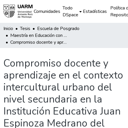
Todo
Política 
Comunidades
Estadísticas
DSpace
Reposito
Inicio
Tesis
Escuela de Posgrado
Maestría en Educación con mención en Gestión de Instituciones Educativas
Compromiso docente y aprendizaje en el contexto intercultural urbano del nivel secundaria en la Institución Educativa Juan Espinoza Medrano del Distrito y Provincia de Andahuaylas
Compromiso docente y
aprendizaje en el contexto
intercultural urbano del
nivel secundaria en la
Institución Educativa Juan
Espinoza Medrano del